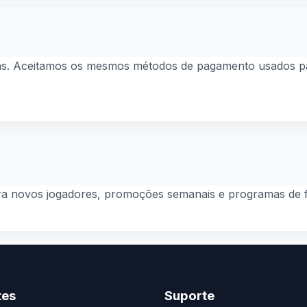
as. Aceitamos os mesmos métodos de pagamento usados p
a novos jogadores, promoções semanais e programas de fid
tes
Suporte