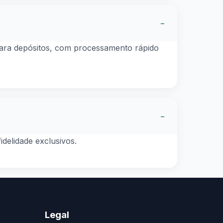
−
ara depósitos, com processamento rápido
−
elidade exclusivos.
Legal