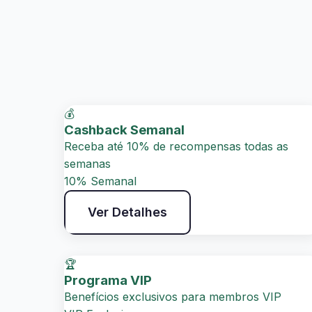
💰
Cashback Semanal
Receba até 10% de recompensas todas as
semanas
10%
Semanal
Ver Detalhes
🏆
Programa VIP
Benefícios exclusivos para membros VIP