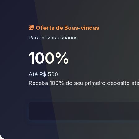
🎁 Oferta de Boas-vindas
Para novos usuários
100%
Até R$ 500
Receba 100% do seu primeiro depósito at