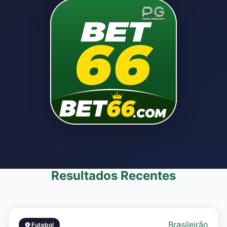
Resultados Recentes
Brasileirão
⚽ Futebol