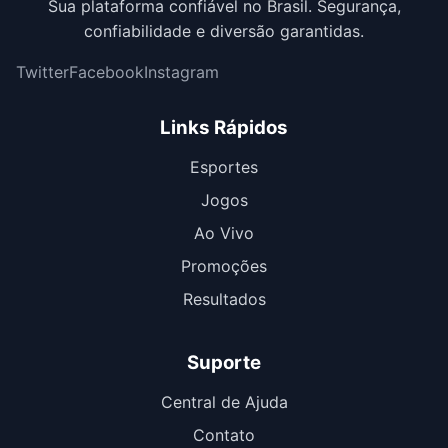
Sua plataforma confiável no Brasil. Segurança,
confiabilidade e diversão garantidas.
Twitter
Facebook
Instagram
Links Rápidos
Esportes
Jogos
Ao Vivo
Promoções
Resultados
Suporte
Central de Ajuda
Contato